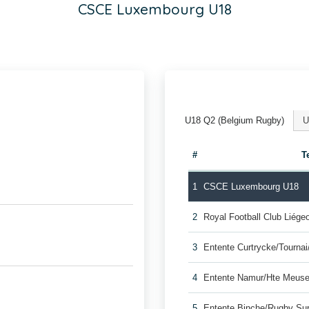
CSCE Luxembourg U18
U18 Q2 (Belgium Rugby)
U
#
T
1
CSCE Luxembourg U18
2
Royal Football Club Liég
3
Entente Curtrycke/Tourna
4
Entente Namur/Hte Meuse
5
Entente Binche/Rugby Su