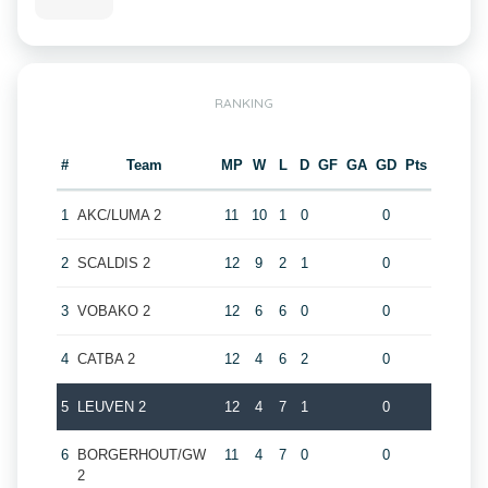
RANKING
#
Team
MP
W
L
D
GF
GA
GD
Pts
1
AKC/LUMA 2
11
10
1
0
0
2
SCALDIS 2
12
9
2
1
0
3
VOBAKO 2
12
6
6
0
0
4
CATBA 2
12
4
6
2
0
5
LEUVEN 2
12
4
7
1
0
6
BORGERHOUT/GW
11
4
7
0
0
2