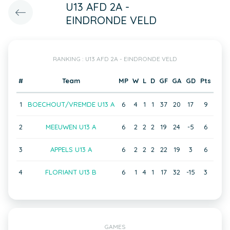
U13 AFD 2A -
EINDRONDE VELD
RANKING : U13 AFD 2A - EINDRONDE VELD
#
Team
MP
W
L
D
GF
GA
GD
Pts
1
BOECHOUT/VREMDE U13 A
6
4
1
1
37
20
17
9
2
MEEUWEN U13 A
6
2
2
2
19
24
-5
6
3
APPELS U13 A
6
2
2
2
22
19
3
6
4
FLORIANT U13 B
6
1
4
1
17
32
-15
3
GAMES