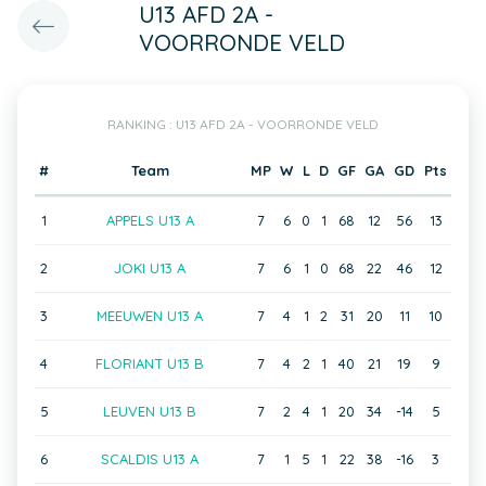
U13 AFD 2A -
VOORRONDE VELD
RANKING : U13 AFD 2A - VOORRONDE VELD
#
Team
MP
W
L
D
GF
GA
GD
Pts
1
APPELS U13 A
7
6
0
1
68
12
56
13
2
JOKI U13 A
7
6
1
0
68
22
46
12
3
MEEUWEN U13 A
7
4
1
2
31
20
11
10
4
FLORIANT U13 B
7
4
2
1
40
21
19
9
5
LEUVEN U13 B
7
2
4
1
20
34
-14
5
6
SCALDIS U13 A
7
1
5
1
22
38
-16
3