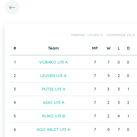
RANKING : U13 AFD 1C - VOORRONDE VELD
#
Team
MP
W
L
D
1
VOBAKO U13 A
7
7
0
0
2
LEUVEN U13 A
7
5
2
0
3
PUTSE U13 A
7
3
3
1
4
ASKC U13 A
7
2
3
2
5
RIJKO U13 B
7
2
4
1
6
AGO AALST U13 A
7
0
7
0