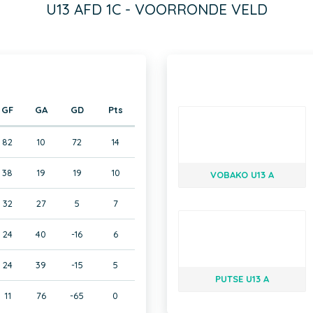
U13 AFD 1C - VOORRONDE VELD
GF
GA
GD
Pts
82
10
72
14
38
19
19
10
VOBAKO U13 A
32
27
5
7
24
40
-16
6
24
39
-15
5
PUTSE U13 A
11
76
-65
0