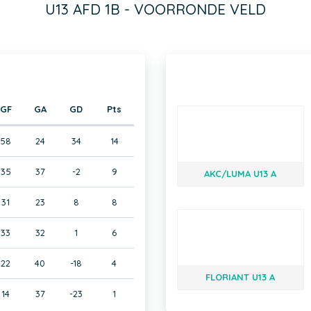
U13 AFD 1B - VOORRONDE VELD
GF
GA
GD
Pts
58
24
34
14
35
37
-2
9
AKC/LUMA U13 A
31
23
8
8
33
32
1
6
22
40
-18
4
FLORIANT U13 A
14
37
-23
1