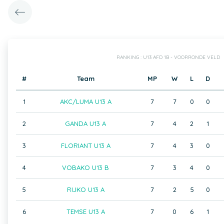
RANKING : U13 AFD 1B - VOORRONDE VELD
#
Team
MP
W
L
D
1
AKC/LUMA U13 A
7
7
0
0
2
GANDA U13 A
7
4
2
1
3
FLORIANT U13 A
7
4
3
0
4
VOBAKO U13 B
7
3
4
0
5
RIJKO U13 A
7
2
5
0
6
TEMSE U13 A
7
0
6
1