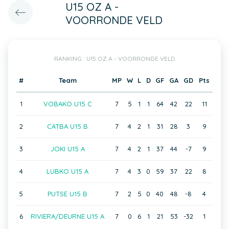
U15 OZ A -
VOORRONDE VELD
RANKING : U15 OZ A - VOORRONDE VELD
#
Team
MP
W
L
D
GF
GA
GD
Pts
1
VOBAKO U15 C
7
5
1
1
64
42
22
11
2
CATBA U15 B
7
4
2
1
31
28
3
9
3
JOKI U15 A
7
4
2
1
37
44
-7
9
4
LUBKO U15 A
7
4
3
0
59
37
22
8
5
PUTSE U15 B
7
2
5
0
40
48
-8
4
6
RIVIERA/DEURNE U15 A
7
0
6
1
21
53
-32
1