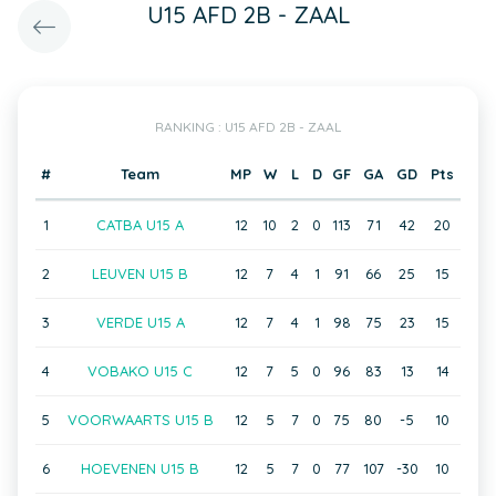
U15 AFD 2B - ZAAL
RANKING : U15 AFD 2B - ZAAL
#
Team
MP
W
L
D
GF
GA
GD
Pts
1
CATBA U15 A
12
10
2
0
113
71
42
20
2
LEUVEN U15 B
12
7
4
1
91
66
25
15
3
VERDE U15 A
12
7
4
1
98
75
23
15
4
VOBAKO U15 C
12
7
5
0
96
83
13
14
5
VOORWAARTS U15 B
12
5
7
0
75
80
-5
10
6
HOEVENEN U15 B
12
5
7
0
77
107
-30
10