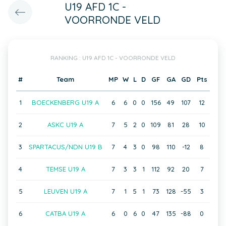
U19 AFD 1C -
VOORRONDE VELD
RANKING : U19 AFD 1C - VOORRONDE VELD
#
Team
MP
W
L
D
GF
GA
GD
Pts
1
BOECKENBERG U19 A
6
6
0
0
156
49
107
12
2
ASKC U19 A
7
5
2
0
109
81
28
10
3
SPARTACUS/NDN U19 B
7
4
3
0
98
110
-12
8
4
TEMSE U19 A
7
3
3
1
112
92
20
7
5
LEUVEN U19 A
7
1
5
1
73
128
-55
3
6
CATBA U19 A
6
0
6
0
47
135
-88
0