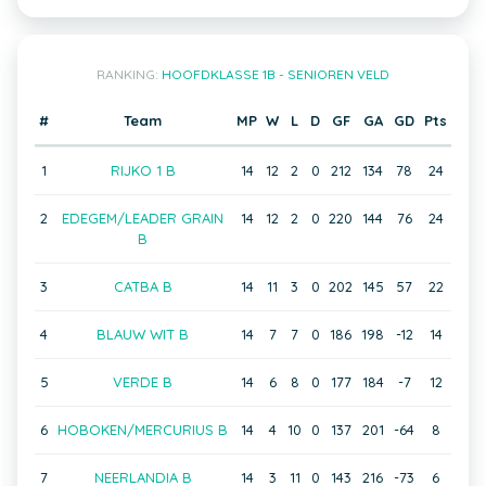
RANKING:
HOOFDKLASSE 1B - SENIOREN VELD
#
Team
MP
W
L
D
GF
GA
GD
Pts
1
RIJKO 1 B
14
12
2
0
212
134
78
24
2
EDEGEM/LEADER GRAIN
14
12
2
0
220
144
76
24
B
3
CATBA B
14
11
3
0
202
145
57
22
4
BLAUW WIT B
14
7
7
0
186
198
-12
14
5
VERDE B
14
6
8
0
177
184
-7
12
6
HOBOKEN/MERCURIUS B
14
4
10
0
137
201
-64
8
7
NEERLANDIA B
14
3
11
0
143
216
-73
6