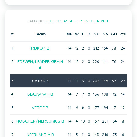
RANKING:
HOOFDKLASSE 1B - SENIOREN VELD
#
Team
MP
W
L
D
GF
GA
GD
Pts
1
RIJKO 1 B
14
12
2
0
212
134
78
24
2
EDEGEM/LEADER GRAIN
14
12
2
0
220
144
76
24
B
3
CATBA B
14
11
3
0
202
145
57
22
4
BLAUW WIT B
14
7
7
0
186
198
-12
14
5
VERDE B
14
6
8
0
177
184
-7
12
6
HOBOKEN/MERCURIUS B
14
4
10
0
137
201
-64
8
7
NEERLANDIA B
14
3
11
0
143
216
-73
6