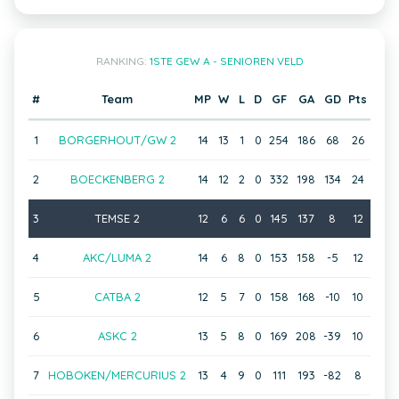
RANKING:
1STE GEW A - SENIOREN VELD
#
Team
MP
W
L
D
GF
GA
GD
Pts
1
BORGERHOUT/GW 2
14
13
1
0
254
186
68
26
2
BOECKENBERG 2
14
12
2
0
332
198
134
24
3
TEMSE 2
12
6
6
0
145
137
8
12
4
AKC/LUMA 2
14
6
8
0
153
158
-5
12
5
CATBA 2
12
5
7
0
158
168
-10
10
6
ASKC 2
13
5
8
0
169
208
-39
10
7
HOBOKEN/MERCURIUS 2
13
4
9
0
111
193
-82
8