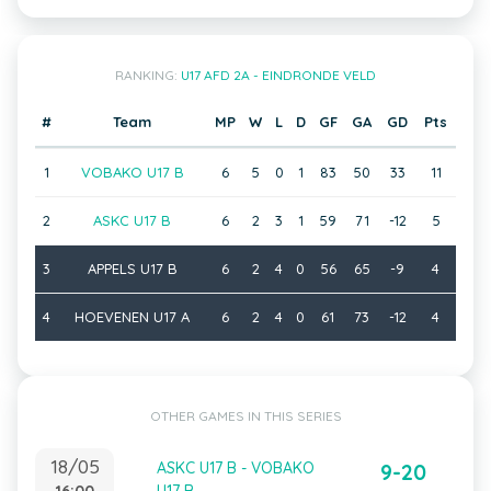
RANKING:
U17 AFD 2A - EINDRONDE VELD
#
Team
MP
W
L
D
GF
GA
GD
Pts
1
VOBAKO U17 B
6
5
0
1
83
50
33
11
2
ASKC U17 B
6
2
3
1
59
71
-12
5
3
APPELS U17 B
6
2
4
0
56
65
-9
4
4
HOEVENEN U17 A
6
2
4
0
61
73
-12
4
OTHER GAMES IN THIS SERIES
18/05
ASKC U17 B - VOBAKO
9-20