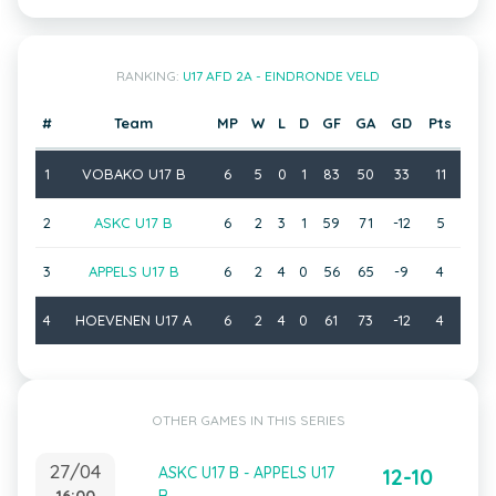
RANKING:
U17 AFD 2A - EINDRONDE VELD
#
Team
MP
W
L
D
GF
GA
GD
Pts
1
VOBAKO U17 B
6
5
0
1
83
50
33
11
2
ASKC U17 B
6
2
3
1
59
71
-12
5
3
APPELS U17 B
6
2
4
0
56
65
-9
4
4
HOEVENEN U17 A
6
2
4
0
61
73
-12
4
OTHER GAMES IN THIS SERIES
27/04
ASKC U17 B - APPELS U17
12-10