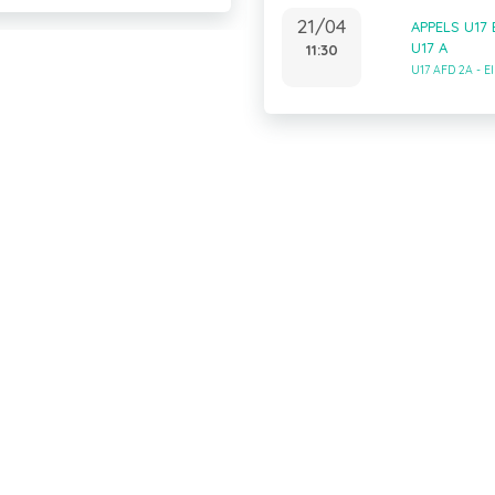
21/04
APPELS U17
U17 A
11:30
U17 AFD 2A - 