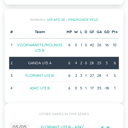
RANKING:
U13 AFD 2E - EINDRONDE VELD
#
Team
MP
W
L
D
GF
GA
GD
Pts
1
VOORWAARTS/MOLINOS
6
5
1
0
42
26
16
10
U13 B
2
GANDA U13 A
6
4
2
0
28
25
3
8
3
FLORIANT U13 B
6
2
3
1
27
28
-1
5
4
ASKC U13 B
6
0
5
1
17
35
-18
1
OTHER GAMES IN THIS SERIES
05/05
FLORIANT U13 B - ASKC