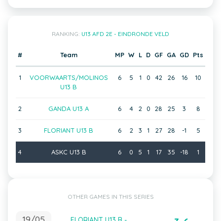
RANKING:
U13 AFD 2E - EINDRONDE VELD
#
Team
MP
W
L
D
GF
GA
GD
Pts
1
VOORWAARTS/MOLINOS
6
5
1
0
42
26
16
10
U13 B
2
GANDA U13 A
6
4
2
0
28
25
3
8
3
FLORIANT U13 B
6
2
3
1
27
28
-1
5
4
ASKC U13 B
6
0
5
1
17
35
-18
1
OTHER GAMES IN THIS SERIES
19/05
FLORIANT U13 B -