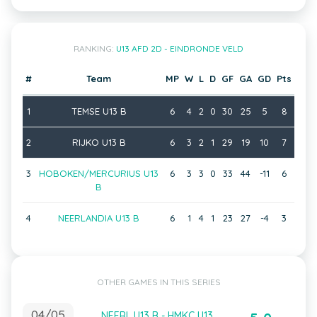
RANKING:
U13 AFD 2D - EINDRONDE VELD
#
Team
MP
W
L
D
GF
GA
GD
Pts
1
TEMSE U13 B
6
4
2
0
30
25
5
8
2
RIJKO U13 B
6
3
2
1
29
19
10
7
3
HOBOKEN/MERCURIUS U13
6
3
3
0
33
44
-11
6
B
4
NEERLANDIA U13 B
6
1
4
1
23
27
-4
3
OTHER GAMES IN THIS SERIES
04/05
NEERL U13 B - HMKC U13