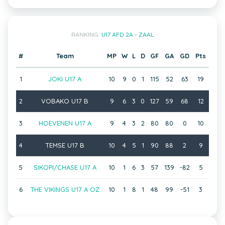
RANKING:
U17 AFD 2A - ZAAL
#
Team
MP
W
L
D
GF
GA
GD
Pts
1
JOKI U17 A
10
9
0
1
115
52
63
19
2
VOBAKO U17 B
9
6
3
0
127
59
68
12
3
HOEVENEN U17 A
9
4
3
2
80
80
0
10
4
TEMSE U17 B
10
4
5
1
90
88
2
9
5
SIKOPI/CHASE U17 A
10
1
6
3
57
139
-82
5
6
THE VIKINGS U17 A OZ
10
1
8
1
48
99
-51
3