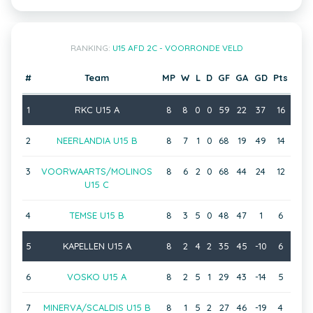
RANKING:
U15 AFD 2C - VOORRONDE VELD
#
Team
MP
W
L
D
GF
GA
GD
Pts
1
RKC U15 A
8
8
0
0
59
22
37
16
2
NEERLANDIA U15 B
8
7
1
0
68
19
49
14
3
VOORWAARTS/MOLINOS
8
6
2
0
68
44
24
12
U15 C
4
TEMSE U15 B
8
3
5
0
48
47
1
6
5
KAPELLEN U15 A
8
2
4
2
35
45
-10
6
6
VOSKO U15 A
8
2
5
1
29
43
-14
5
7
MINERVA/SCALDIS U15 B
8
1
5
2
27
46
-19
4