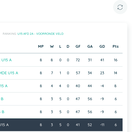
RANKING:
U15 AFD 2A - VOORRONDE VELD
MP
W
L
D
GF
GA
GD
Pts
 U15 A
8
8
0
0
72
31
41
16
DE U15 A
8
7
1
0
57
34
23
14
15 A
8
4
4
0
40
44
-4
8
 B
8
3
5
0
47
56
-9
6
5 B
8
3
5
0
47
56
-9
6
15 A
8
3
5
0
41
52
-11
6