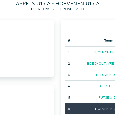
APPELS U15 A - HOEVENEN U15 A
U15 AFD 2A - VOORRONDE VELD
#
Team
1
SIKOPI/CHASE
2
BOECHOUT/VREM
3
MEEUWEN U
4
ASKC U15
5
PUTSE U1
6
HOEVENEN U