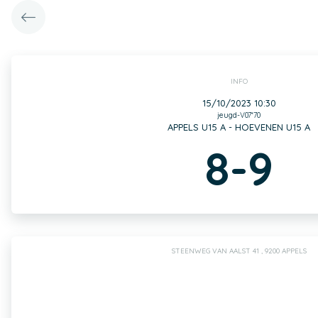
INFO
15/10/2023 10:30
jeugd-V07*70
APPELS U15 A - HOEVENEN U15 A
8-9
STEENWEG VAN AALST 41 , 9200 APPELS