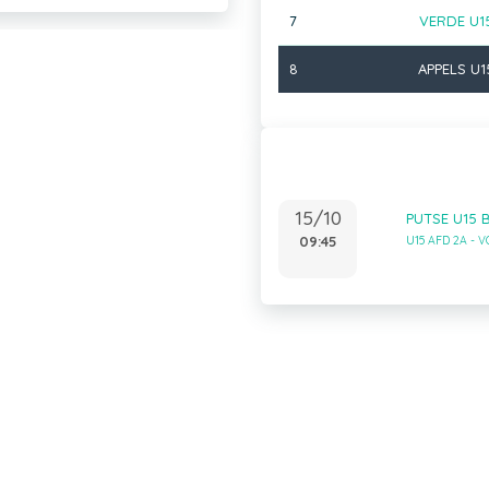
7
VERDE U1
8
APPELS U1
15/10
PUTSE U15 B
09:45
U15 AFD 2A - 