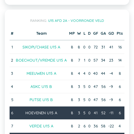
RANKING:
U15 AFD 2A - VOORRONDE VELD
#
Team
MP
W
L
D
GF
GA
GD
Pts
1
SIKOPI/CHASE U15 A
8
8
0
0
72
31
41
16
2
BOECHOUT/VREMDE U15 A
8
7
1
0
57
34
23
14
3
MEEUWEN U15 A
8
4
4
0
40
44
-4
8
4
ASKC U15 B
8
3
5
0
47
56
-9
6
5
PUTSE U15 B
8
3
5
0
47
56
-9
6
6
HOEVENEN U15 A
8
3
5
0
41
52
-11
6
7
VERDE U15 A
8
2
6
0
36
58
-22
4