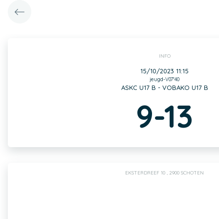
INFO
15/10/2023 11:15
jeugd-V07*40
ASKC U17 B - VOBAKO U17 B
9-13
EKSTERDREEF 10 , 2900 SCHOTEN