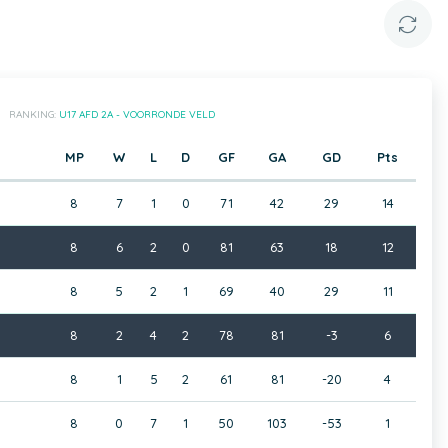
RANKING:
U17 AFD 2A - VOORRONDE VELD
MP
W
L
D
GF
GA
GD
Pts
8
7
1
0
71
42
29
14
8
6
2
0
81
63
18
12
8
5
2
1
69
40
29
11
8
2
4
2
78
81
-3
6
8
1
5
2
61
81
-20
4
8
0
7
1
50
103
-53
1