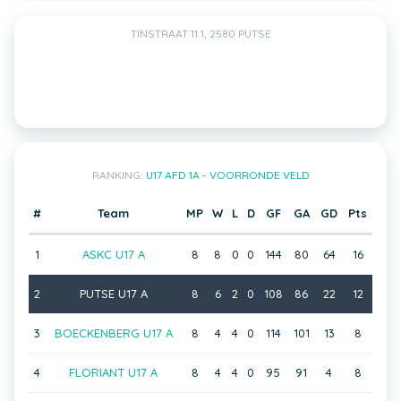
TINSTRAAT 11 1, 2580 PUTSE
RANKING:
U17 AFD 1A - VOORRONDE VELD
#
Team
MP
W
L
D
GF
GA
GD
Pts
1
ASKC U17 A
8
8
0
0
144
80
64
16
2
PUTSE U17 A
8
6
2
0
108
86
22
12
3
BOECKENBERG U17 A
8
4
4
0
114
101
13
8
4
FLORIANT U17 A
8
4
4
0
95
91
4
8