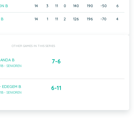
DN B
14
3
11
0
140
190
-50
6
 B
14
1
11
2
126
196
-70
4
OTHER GAMES IN THIS SERIES
GANDA B
7-6
1B - SENIOREN
- EDEGEM B
6-11
1B - SENIOREN