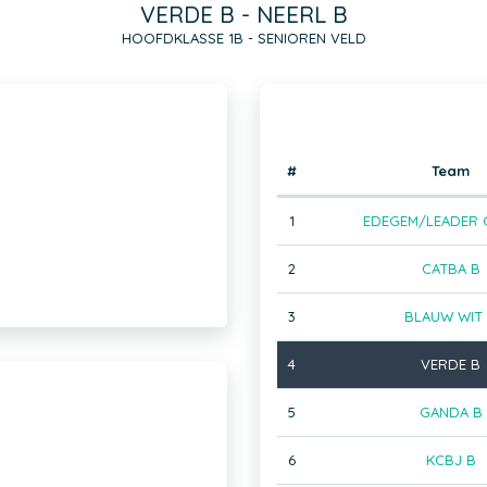
VERDE B - NEERL B
HOOFDKLASSE 1B - SENIOREN VELD
#
Team
1
EDEGEM/LEADER 
2
CATBA B
3
BLAUW WIT
4
VERDE B
5
GANDA B
6
KCBJ B