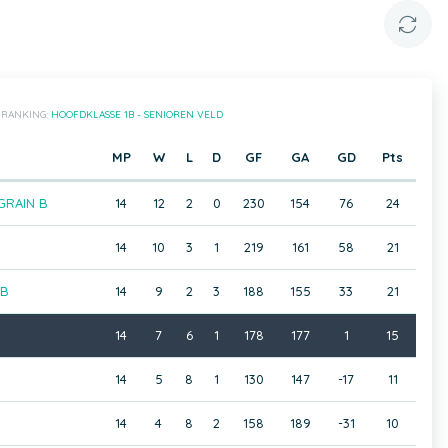
RANKING:
HOOFDKLASSE 1B - SENIOREN VELD
MP
W
L
D
GF
GA
GD
Pts
GRAIN B
14
12
2
0
230
154
76
24
14
10
3
1
219
161
58
21
 B
14
9
2
3
188
155
33
21
14
7
6
1
178
177
1
15
14
5
8
1
130
147
-17
11
14
4
8
2
158
189
-31
10