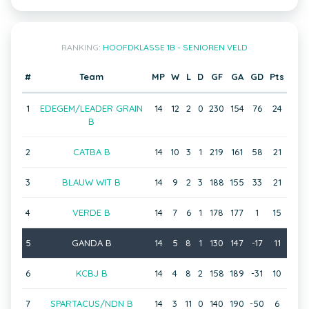
RANKING:
HOOFDKLASSE 1B - SENIOREN VELD
#
Team
MP
W
L
D
GF
GA
GD
Pts
1
EDEGEM/LEADER GRAIN
14
12
2
0
230
154
76
24
B
2
CATBA B
14
10
3
1
219
161
58
21
3
BLAUW WIT B
14
9
2
3
188
155
33
21
4
VERDE B
14
7
6
1
178
177
1
15
5
GANDA B
14
5
8
1
130
147
-17
11
6
KCBJ B
14
4
8
2
158
189
-31
10
7
SPARTACUS/NDN B
14
3
11
0
140
190
-50
6