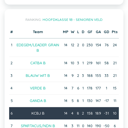
RANKING:
HOOFDKLASSE 1B - SENIOREN VELD
#
Team
MP
W
L
D
GF
GA
GD
Pts
1
EDEGEM/LEADER GRAIN
14
12
2
0
230
154
76
24
B
2
CATBA B
14
10
3
1
219
161
58
21
3
BLAUW WIT B
14
9
2
3
188
155
33
21
4
VERDE B
14
7
6
1
178
177
1
15
5
GANDA B
14
5
8
1
130
147
-17
11
6
KCBJ B
14
4
8
2
158
189
-31
10
7
SPARTACUS/NDN B
14
3
11
0
140
190
-50
6