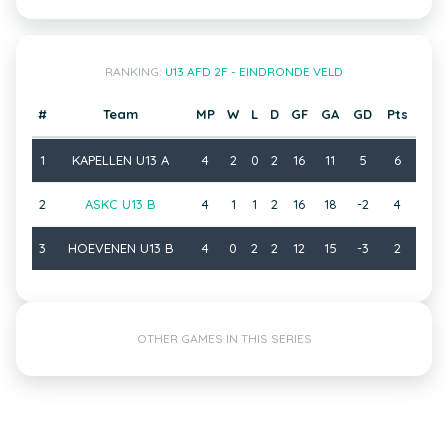
RANKING:
U13 AFD 2F - EINDRONDE VELD
#
Team
MP
W
L
D
GF
GA
GD
Pts
1
KAPELLEN U13 A
4
2
0
2
16
11
5
6
2
ASKC U13 B
4
1
1
2
16
18
-2
4
3
HOEVENEN U13 B
4
0
2
2
12
15
-3
2
OTHER GAMES IN THIS SERIES