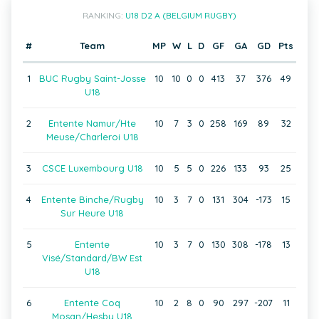
RANKING:
U18 D2 A (BELGIUM RUGBY)
#
Team
MP
W
L
D
GF
GA
GD
Pts
1
BUC Rugby Saint-Josse
10
10
0
0
413
37
376
49
U18
2
Entente Namur/Hte
10
7
3
0
258
169
89
32
Meuse/Charleroi U18
3
CSCE Luxembourg U18
10
5
5
0
226
133
93
25
4
Entente Binche/Rugby
10
3
7
0
131
304
-173
15
Sur Heure U18
5
Entente
10
3
7
0
130
308
-178
13
Visé/Standard/BW Est
U18
6
Entente Coq
10
2
8
0
90
297
-207
11
Mosan/Hesby U18