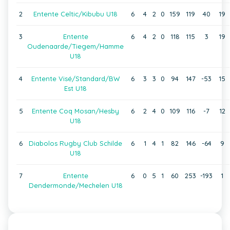
2
Entente Celtic/Kibubu U18
6
4
2
0
159
119
40
19
3
Entente
6
4
2
0
118
115
3
19
Oudenaarde/Tiegem/Hamme
U18
4
Entente Visé/Standard/BW
6
3
3
0
94
147
-53
15
Est U18
5
Entente Coq Mosan/Hesby
6
2
4
0
109
116
-7
12
U18
6
Diabolos Rugby Club Schilde
6
1
4
1
82
146
-64
9
U18
7
Entente
6
0
5
1
60
253
-193
1
Dendermonde/Mechelen U18