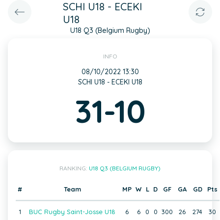
SCHI U18 - ECEKI
U18
U18 Q3 (Belgium Rugby)
INFO
08/10/2022 13:30
SCHI U18 - ECEKI U18
31-10
RANKING:
U18 Q3 (BELGIUM RUGBY)
#
Team
MP
W
L
D
GF
GA
GD
Pts
1
BUC Rugby Saint-Josse U18
6
6
0
0
300
26
274
30