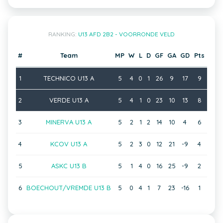
RANKING:
U13 AFD 2B2 - VOORRONDE VELD
#
Team
MP
W
L
D
GF
GA
GD
Pts
1
TECHNICO U13 A
5
4
0
1
26
9
17
9
2
VERDE U13 A
5
4
1
0
23
10
13
8
3
MINERVA U13 A
5
2
1
2
14
10
4
6
4
KCOV U13 A
5
2
3
0
12
21
-9
4
5
ASKC U13 B
5
1
4
0
16
25
-9
2
6
BOECHOUT/VREMDE U13 B
5
0
4
1
7
23
-16
1