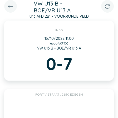
VW U13 B -
BOE/VR U13 A
U13 AFD 2B1 - VOORRONDE VELD
INFO
15/10/2022 11:00
jeugd-V07*105
VW U13 B - BOE/VR U13 A
0-7
FORT V STRAAT , 2650 EDEGEM