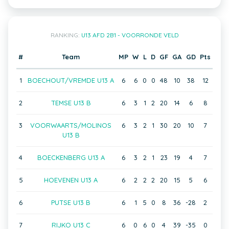
RANKING:
U13 AFD 2B1 - VOORRONDE VELD
#
Team
MP
W
L
D
GF
GA
GD
Pts
1
BOECHOUT/VREMDE U13 A
6
6
0
0
48
10
38
12
2
TEMSE U13 B
6
3
1
2
20
14
6
8
3
VOORWAARTS/MOLINOS
6
3
2
1
30
20
10
7
U13 B
4
BOECKENBERG U13 A
6
3
2
1
23
19
4
7
5
HOEVENEN U13 A
6
2
2
2
20
15
5
6
6
PUTSE U13 B
6
1
5
0
8
36
-28
2
7
RIJKO U13 C
6
0
6
0
4
39
-35
0