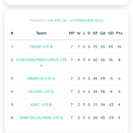
RANKING:
U15 AFD 2A - VOORRONDE VELD
#
Team
MP
W
L
D
GF
GA
GD
Pts
1
TEMSE U15 B
7
7
0
0
75
30
45
14
2
HOBOKEN/MERCURIUS U15
7
4
3
0
62
46
16
8
A
3
MINERVA U15 A
7
3
4
0
44
49
-5
6
4
LEUVEN U15 B
7
3
4
0
34
38
-4
6
5
ASKC U15 B
7
2
5
0
31
54
-23
4
6
SPARTACUS/NDN U15 B
7
2
5
0
36
65
-29
4