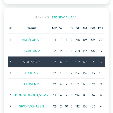
RANKING:
1STE GEW B - ZAAL
#
Team
MP
W
L
D
GF
GA
GD
Pts
1
AKC/LUMA 2
11
10
1
0
148
89
59
20
2
SCALDIS 2
12
9
2
1
201
145
56
19
3
VOBAKO 2
12
6
6
0
122
125
-3
12
4
CATBA 2
12
4
6
2
156
169
-13
10
5
LEUVEN 2
12
4
7
1
93
125
-32
9
6
BORGERHOUT/GW 2
11
4
7
0
126
140
-14
8
7
SIKOPI/CHASE 2
12
2
10
0
112
165
-53
4