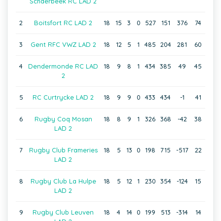
Schaerbeek RC LAD 2
2
Boitsfort RC LAD 2
18
15
3
0
527
151
376
74
3
Gent RFC VWZ LAD 2
18
12
5
1
485
204
281
60
4
Dendermonde RC LAD
18
9
8
1
434
385
49
45
2
5
RC Curtrycke LAD 2
18
9
9
0
433
434
-1
41
6
Rugby Coq Mosan
18
8
9
1
326
368
-42
38
LAD 2
7
Rugby Club Frameries
18
5
13
0
198
715
-517
22
LAD 2
8
Rugby Club La Hulpe
18
5
12
1
230
354
-124
15
LAD 2
9
Rugby Club Leuven
18
4
14
0
199
513
-314
14