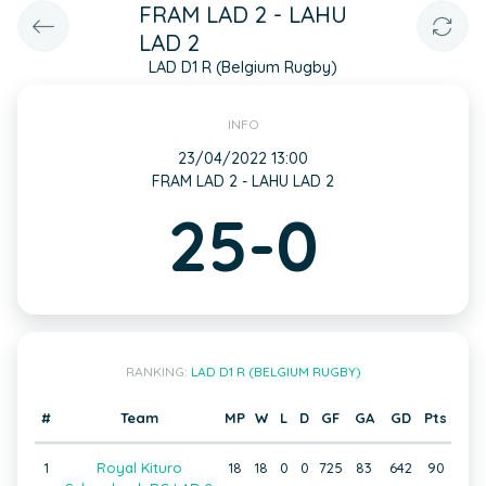
FRAM LAD 2 - LAHU
LAD 2
LAD D1 R (Belgium Rugby)
INFO
23/04/2022 13:00
FRAM LAD 2 - LAHU LAD 2
25-0
RANKING:
LAD D1 R (BELGIUM RUGBY)
#
Team
MP
W
L
D
GF
GA
GD
Pts
1
Royal Kituro
18
18
0
0
725
83
642
90