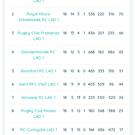
LAD 1
2
Royal Kituro
18
14
3
1
536
220
316
70
Schaerbeek RC LAD 1
3
Rugby Club Frameries
18
13
4
1
436
201
235
66
LAD 1
4
Dendermonde RC
18
12
5
1
668
182
486
63
LAD 1
5
Boitsfort RC LAD 1
18
10
8
0
463
333
130
51
6
Gent RFC VWZ LAD 1
18
9
9
0
405
309
96
44
7
Antwerp RC LAD 1
18
5
13
0
225
550
-325
26
8
Rugby Coq Mosan
18
5
12
1
180
568
-388
25
LAD 1
9
RC Curtrycke LAD 1
18
3
15
0
164
636
-472
17