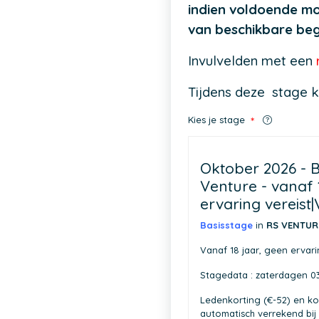
indien voldoende mo
van beschikbare beg
Invulvelden met een
Tijdens deze stage k
Kies je stage
*
Oktober 2026 - B
Venture - vanaf 
ervaring vereist
Basisstage
in
RS VENTU
Vanaf 18 jaar, geen ervari
Stagedata : zaterdagen 03
Ledenkorting (€-52) en ko
automatisch verrekend bij