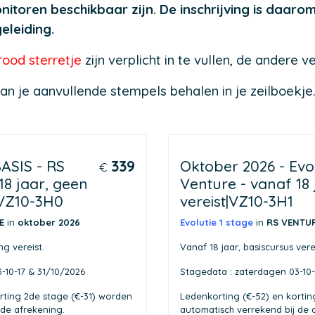
nitoren beschikbaar zijn. De inschrijving is daar
eleiding.
rood sterretje
zijn verplicht in te vullen, de andere v
an je aanvullende stempels behalen in je zeilboekje
ASIS - RS
339
Oktober 2026 - Evol
€
18 jaar, geen
Venture - vanaf 18 
|VZ10-3H0
vereist|VZ10-3H1
RE
in
oktober
2026
Evolutie 1 stage
in
RS VENTU
ng vereist.
Vanaf 18 jaar, basiscursus verei
-10-17 & 31/10/2026
Stagedata : zaterdagen 03-10-
rting 2de stage (€-31) worden
Ledenkorting (€-52) en kortin
 de afrekening.
automatisch verrekend bij de 