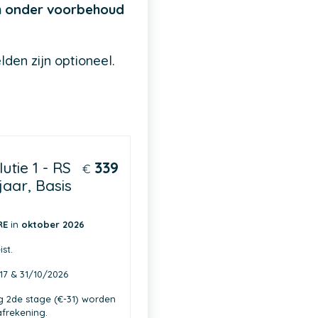
om onder voorbehoud
elden zijn optioneel.
.
utie 1 - RS
339
€
jaar, Basis
RE
in
oktober 2026
st.
17 & 31/10/2026
g 2de stage (€-31) worden
afrekening.