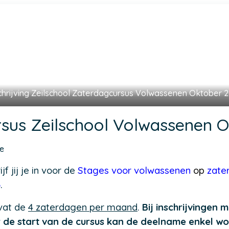
chrijving Zeilschool Zaterdagcursus Volwassenen Oktober 
sus Zeilschool Volwassenen 
ge
jf jij je in voor de
St
ages voor volwassenen
op
zate
6
.
vat de
4 zaterdagen per maand
.
Bij inschrijvingen 
de start van de cursus kan de deelname enkel w