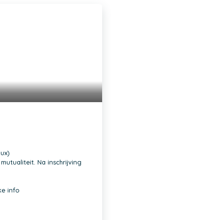
oux)
utualiteit. Na inschrijving
ke info