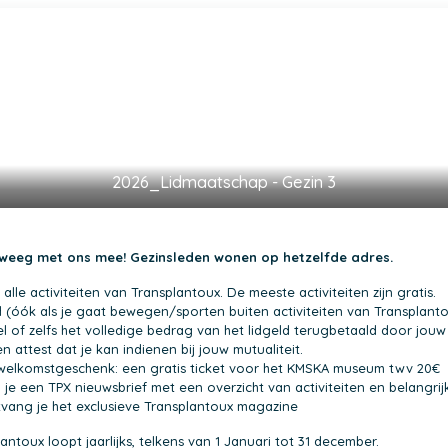
2026_Lidmaatschap - Gezin 3
eweeg met ons mee! Gezinsleden wonen op hetzelfde adres.
le activiteiten van Transplantoux. De meeste activiteiten zijn gratis.
 (óók als je gaat bewegen/sporten buiten activiteiten van Transplant
l of zelfs het volledige bedrag van het lidgeld terugbetaald door jouw m
 attest dat je kan indienen bij jouw mutualiteit.
welkomstgeschenk: een gratis ticket voor het KMSKA museum twv 20€
je een TPX nieuwsbrief met een overzicht van activiteiten en belangrij
tvang je het exclusieve Transplantoux magazine
ntoux loopt jaarlijks, telkens van 1 Januari tot 31 december.