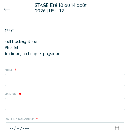
STAGE Eté 10 au 14 août
2026 | U5-U12
135€
Full hockey & Fun
9h > 16h
tactique, technique, physique
*
NOM
*
PRÉNOM
*
DATE DE NAISSANCE