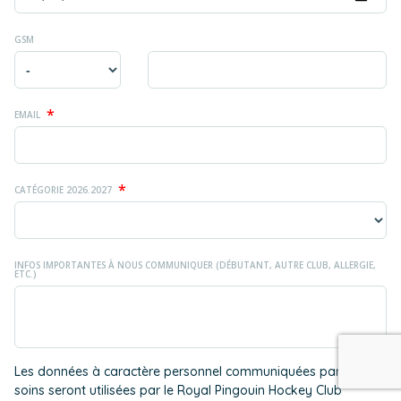
GSM
*
EMAIL
*
CATÉGORIE 2026.2027
INFOS IMPORTANTES À NOUS COMMUNIQUER (DÉBUTANT, AUTRE CLUB, ALLERGIE,
ETC.)
Les données à caractère personnel communiquées par vos
soins seront utilisées par le Royal Pingouin Hockey Club