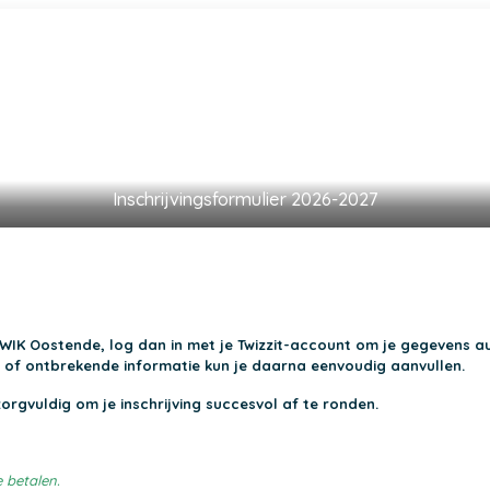
Inschrijvingsformulier 2026-2027
n WIK Oostende, log dan in met je Twizzit-account om je gegevens a
de of ontbrekende informatie kun je daarna eenvoudig aanvullen.
rgvuldig om je inschrijving succesvol af te ronden.
e betalen.