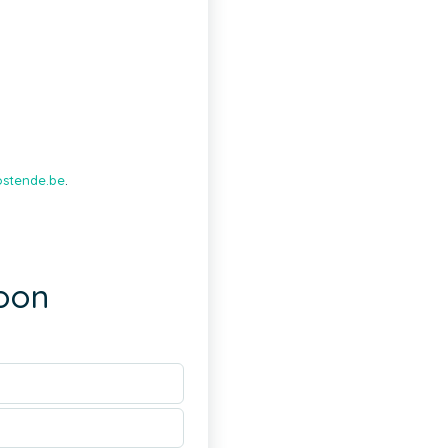
ostende.be
.
soon