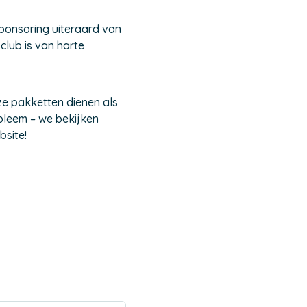
 sponsoring uiteraard van
club is van harte
ze pakketten dienen als
obleem – we bekijken
bsite!