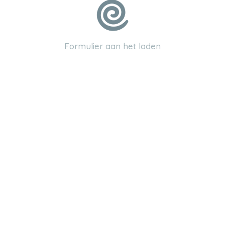
e(s) d'échauffement)
z votre candidature au plus vite en remplissant le formulaire ci-ap
Formulier aan het laden
59