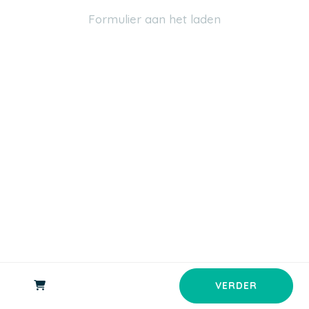
Formulier aan het laden
Geboortedatum
Geslacht
E-mail 1
Mobiel 1
VERDER